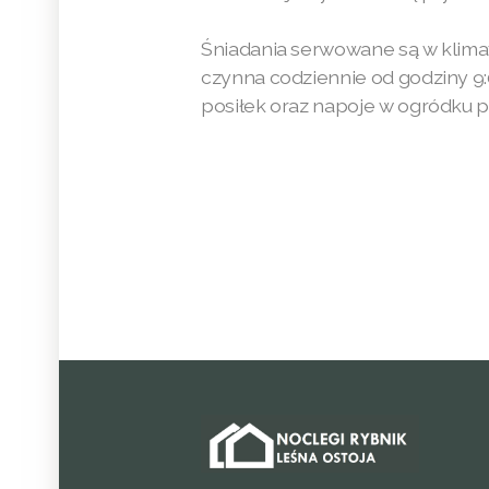
Śniadania serwowane są w klimaty
czynna codziennie od godziny 9
posiłek oraz napoje w ogródku 