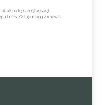
 obok na tej samej posesji,
owego Leśna Ostoja mogą zamówić