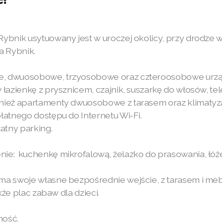
ybnik usytuowany jest w uroczej okolicy, przy drodze 
a Rybnik.
e, dwuosobowe, trzyosobowe oraz czteroosobowe
urz
łazienkę z prysznicem, czajnik, suszarkę do włosów, tel
nież apartamenty dwuosobowe z tarasem oraz klimatyza
łatnego dostępu do Internetu Wi-Fi.
tny parking.
ie: kuchenkę mikrofalową, żelazko do prasowania, łóże
ma swoje własne bezpośrednie wejście, z tarasem i m
kże plac zabaw dla dzieci.
ność.