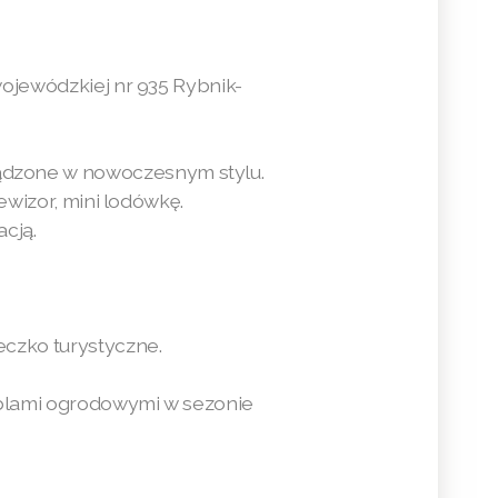
wojewódzkiej nr 935 Rybnik-
ądzone w nowoczesnym stylu.
ewizor, mini lodówkę.
cją.
czko turystyczne.
eblami ogrodowymi w sezonie