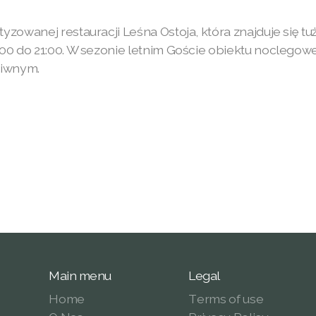
zowanej restauracji Leśna Ostoja, która znajduje się tuż
:00 do 21:00. W sezonie letnim Goście obiektu nocleg
piwnym.
Main menu
Legal
Home
Terms of use